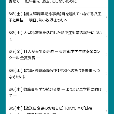
寄せて ― 81年前を「過去」にしないために ―
8/8( 土 ) 【創立80周年記念事業】時を越えてつながる八王
子と勇払 ― 明日、苫小牧港まつりへ
8/8( 土 ) 大型冷凍庫を活用した熱中症対策の試行につい
て
8/7( 金 ) 11人が奏でた奇跡 ― 東京都中学生吹奏楽コン
クール 金賞受賞 ―
8/6( 木 ) 【広島・長崎原爆投下】平和への祈りを未来へつ
なぐために
8/6( 木 ) 教職員も学び続ける夏 ― よりよい二学期に向け
て ―
8/5( 水 ) 【放送日変更のお知らせ】TOKYO MX「Live