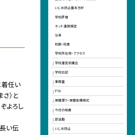
いじめ防止基本方針
学校評価
ネット運用規定
沿革
校歌・校章
学校所在地・アクセス
学校運営協議会
学校日記
事務室
に着任い
PTA
まさ）と
保健便り・保健各種様式
うぞよろし
今日の給食
部活動
の長い伝
いじめ防止