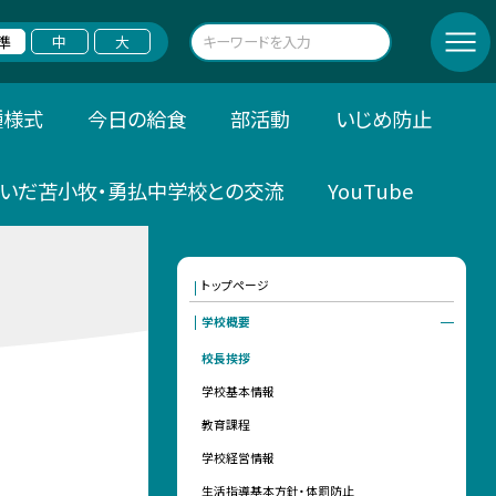
準
中
大
種様式
今日の給食
部活動
いじめ防止
いだ苫小牧・勇払中学校との交流
YouTube
トップページ
学校概要
校長挨拶
学校基本情報
教育課程
学校経営情報
生活指導基本方針・体罰防止