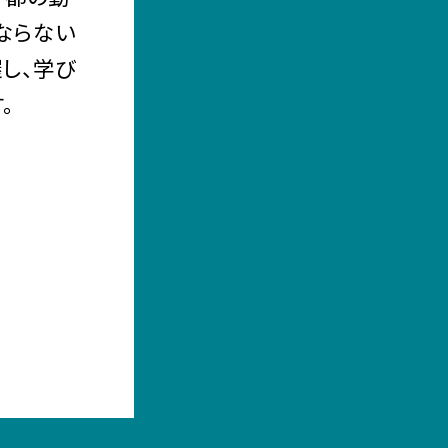
ならない
し、学び
。