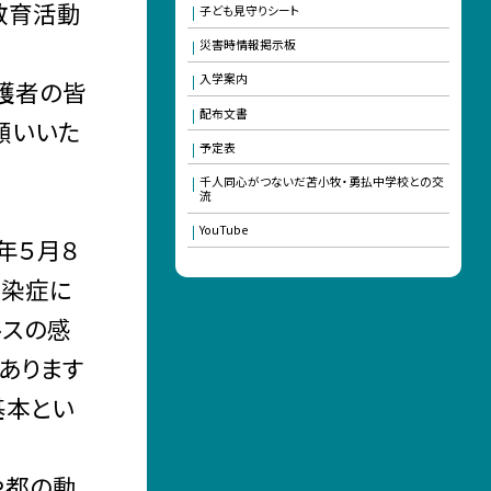
教育活動
子ども見守りシート
災害時情報掲示板
入学案内
護者の皆
配布文書
願いいた
予定表
千人同心がつないだ苫小牧・勇払中学校との交
流
YouTube
年５月８
感染症に
ルスの感
あります
基本とい
や都の動