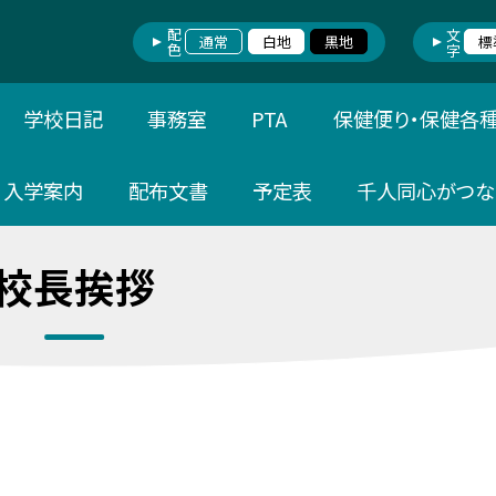
配色
文字
通常
白地
黒地
標
学校日記
事務室
PTA
保健便り・保健各
入学案内
配布文書
予定表
千人同心がつな
校長挨拶