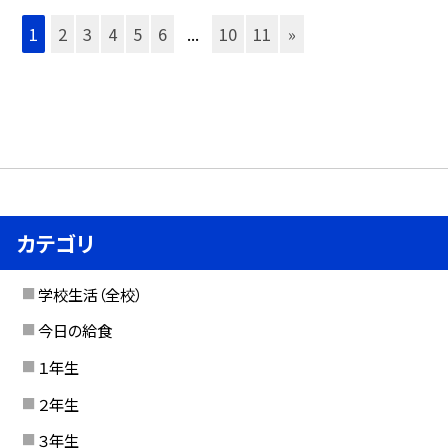
1
2
3
4
5
6
...
10
11
»
カテゴリ
学校生活（全校）
今日の給食
１年生
２年生
３年生