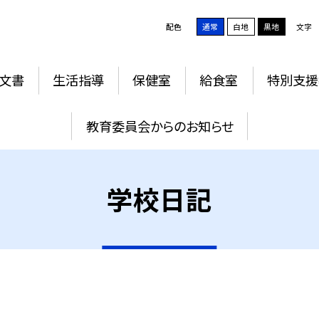
配色
通常
白地
黒地
文字
文書
生活指導
保健室
給食室
特別支援
教育委員会からのお知らせ
学校日記