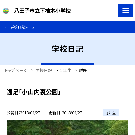
八王子市立下柚木小学校
学校日記メニュー
学校日記
トップページ
>
学校日記
>
１年生
>
詳細
遠足「小山内裏公園」
公開日
2018/04/27
更新日
2018/04/27
１年生