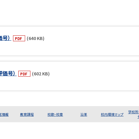
価号）
(640 KB)
PDF
評価号）
(602 KB)
PDF
学校所
営情報
教育課程
校歌・校章
沿革
校内環境マップ