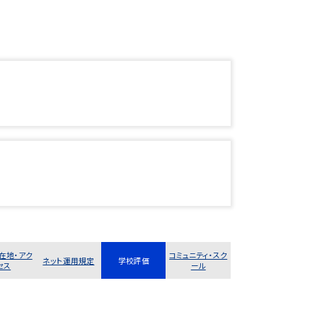
在地・アク
コミュニティ・スク
ネット運用規定
学校評価
セス
ール