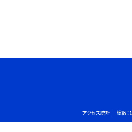
アクセス統計
総数：
1
©八王子市立下柚木小学校