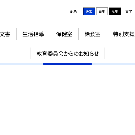
配色
通常
白地
黒地
文字
文書
生活指導
保健室
給食室
特別支援
学校評価
教育委員会からのお知らせ