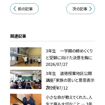
前の記事
次の記事
関連記事
3年生 一学期の締めくくり
と受験に向けた決意を胸に
2026/07/27
3年生 道徳授業地区公開
講座「家族の思いと意思表示
カード」
2026/07/12
小さな命が教えてくれた、人
生で最も大切なこと ― 3年