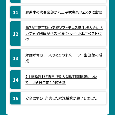
躍進中の吹奏楽部が八王子吹奏楽フェスタに出場
第７5回東京都中学校ソフトテニス選手権大会にお
いて男子団体がベスト16位・女子団体がベスト32
位
対話が育む、一人ひとりの未来 ― ３年生 道徳の授
業 ―
【注意喚起】7月5日（日）大型獣目撃情報につい
て ※６日午前１０時更新
安全に学び、充実した水泳授業が終了しました