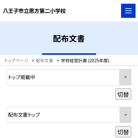
八王子市立恩方第二小学校
配布文書
トップページ
>
配布文書
>
学校経営計画 (2025年度)
切替
切替