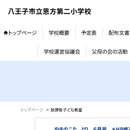
八王子市立恩方第二小学校
トップページ
学校概要
予定表
配布文書
学校運営協議会
父母の会の活動
トップページ
>
放課後子ども教室
やまのこた_より ６月号 ＊HP