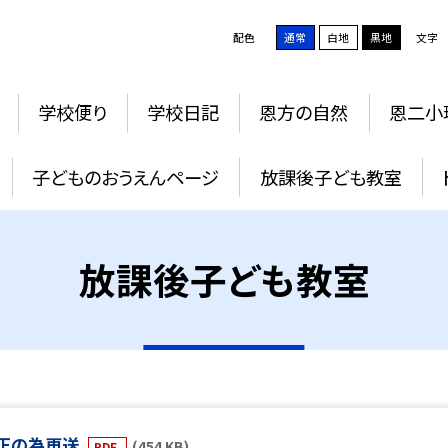
配色
通常
白地
黒地
文字
学校便り
学校日記
恩方の自然
恩二小
子どものおうえんページ
放課後子ども教室
放課後子ども教室
修正の為再送
(454 KB)
PDF