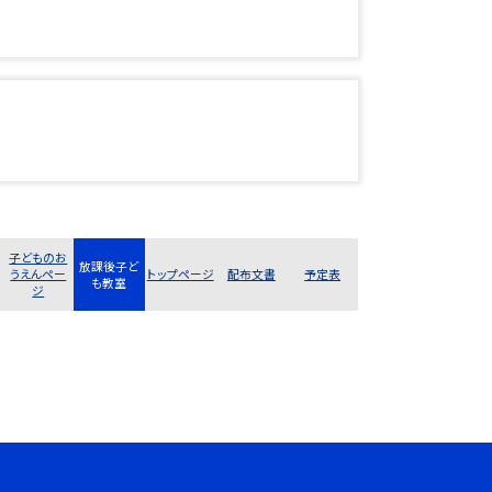
子どものお
放課後子ど
うえんペー
トップページ
配布文書
予定表
も教室
ジ