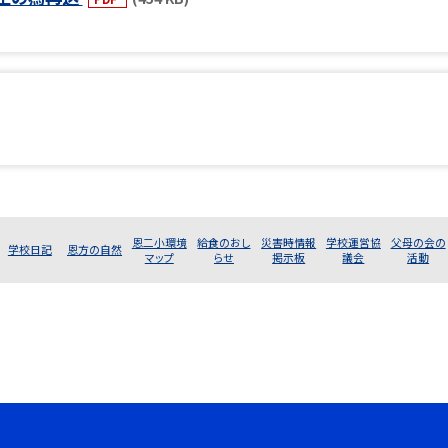
恩二小環境
給食のおし
災害時情報
学校運営協
父母の会の
学校日記
恩方の自然
マップ
らせ
掲示板
議会
活動