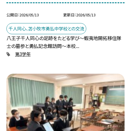
公開日
2026/05/13
更新日
2026/05/13
千人同心、苫小牧市勇払中学校との交流
八王子千人同心の足跡をたどる学び～蝦夷地開拓移住隊
士の墓参と勇払記念館訪問～本校...
第3学年