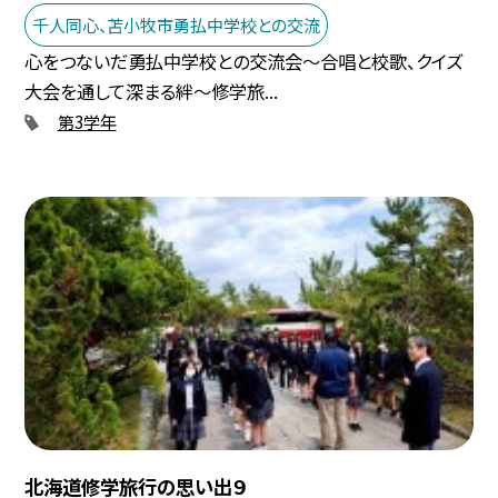
千人同心、苫小牧市勇払中学校との交流
心をつないだ勇払中学校との交流会～合唱と校歌、クイズ
大会を通して深まる絆～修学旅...
第3学年
北海道修学旅行の思い出９