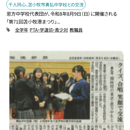
千人同心、苫小牧市勇払中学校との交流
恩方中学校代表団が、令和8年8月9日（日）に開催される
「第71回苫小牧港まつり」...
全学年
PTA・学運協・青少対
教職員