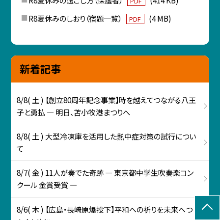
R8夏休みの過ごし方（保護者）
(414 KB)
PDF
R8夏休みのしおり（宿題一覧）
(4 MB)
PDF
新着記事
8/8( 土 ) 【創立80周年記念事業】時を越えてつながる八王
子と勇払 ― 明日、苫小牧港まつりへ
8/8( 土 ) 大型冷凍庫を活用した熱中症対策の試行につい
て
8/7( 金 ) 11人が奏でた奇跡 ― 東京都中学生吹奏楽コン
クール 金賞受賞 ―
8/6( 木 ) 【広島・長崎原爆投下】平和への祈りを未来へつ