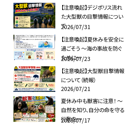
【注意喚起】デジポリス流れ
た大型獣の目撃情報につい
て
2026/07/31
【注意喚起】夏休みを安全に
過ごそう ～海の事故を防ぐ
ために～
2026/07/23
【注意喚起】大型獣目撃情報
について（続報）
2026/07/21
夏休み中も獣害に注意！ ～
自然を知り、自分の命を守る
行動を～
2026/07/17