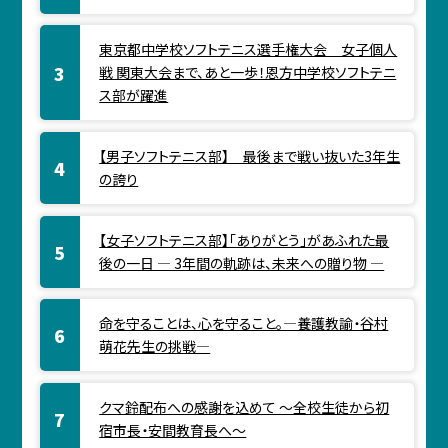
東京都中学校ソフトテニス選手権大会 女子個人
戦 関東大会まで、あと一歩！恩方中学校ソフトテニ
ス部が躍進
【男子ソフトテニス部】 最後まで戦い抜いた3年生
の誇り
【女子ソフトテニス部】「ありがとう」があふれた最
後の一日 ― 3年間の軌跡は、未来への贈り物 ―
命を守ることは、心を守ること。―養護教諭・谷村
萌花先生の挑戦―
クマ鈴配布への感謝を込めて ～全校生徒から初
宿市長・安間教育長へ～