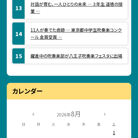
対話が育む、一人ひとりの未来 ― ３年生 道徳の授
業 ―
11人が奏でた奇跡 ― 東京都中学生吹奏楽コンク
ール 金賞受賞 ―
躍進中の吹奏楽部が八王子吹奏楽フェスタに出場
カレンダー
8月
2026年
日
月
火
水
木
金
土
1