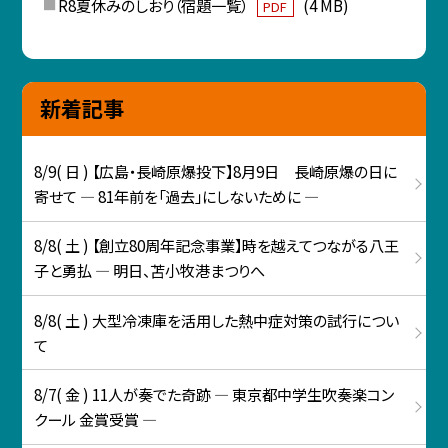
R8夏休みのしおり（宿題一覧）
(4 MB)
PDF
新着記事
8/9( 日 ) 【広島・長崎原爆投下】8月9日 長崎原爆の日に
寄せて ― 81年前を「過去」にしないために ―
8/8( 土 ) 【創立80周年記念事業】時を越えてつながる八王
子と勇払 ― 明日、苫小牧港まつりへ
8/8( 土 ) 大型冷凍庫を活用した熱中症対策の試行につい
て
8/7( 金 ) 11人が奏でた奇跡 ― 東京都中学生吹奏楽コン
クール 金賞受賞 ―