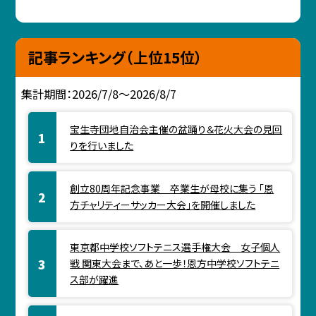
記事ランキング（上位15位）
集計期間：2026/7/8～2026/8/7
宝生寺団地自治会主催の盆踊り＆花火大会の見回
りを行いました
創立80周年記念事業 卒業生が母校に集う 「恩
方チャリティーサッカー大会」を開催しました
東京都中学校ソフトテニス選手権大会 女子個人
戦 関東大会まで、あと一歩！恩方中学校ソフトテニ
ス部が躍進