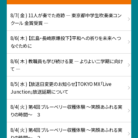
8/7( 金 ) 11人が奏でた奇跡 ― 東京都中学生吹奏楽コン
クール 金賞受賞 ―
8/6( 木 ) 【広島・長崎原爆投下】平和への祈りを未来へつ
なぐために
8/6( 木 ) 教職員も学び続ける夏 ― よりよい二学期に向け
て ―
8/5( 水 ) 【放送日変更のお知らせ】TOKYO MX「Live
Junction」放送延期について
8/4( 火 ) 第4回 ブルーベリー収穫体験 ～笑顔あふれる実
りの時間～ ３
8/4( 火 ) 第4回 ブルーベリー収穫体験 ～笑顔あふれる実
りの時間～ ２