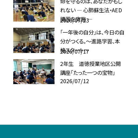
命を守るのは、あなたかもし
れない ― 心肺蘇生法・AED
講習を実施 ―
2026/07/23
「一年後の自分」は、今日の自
分がつくる。～進路学習、本
格スタート～
2026/07/17
2年生 道徳授業地区公開
講座「たった一つの宝物」
2026/07/12