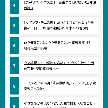
【男子ソフトテニス部】 最後まで戦い抜いた3年生
の誇り
【女子ソフトテニス部】「ありがとう」があふれた最
後の一日 ― 3年間の軌跡は、未来への贈り物 ―
命を守ることは、心を守ること。―養護教諭・谷村
萌花先生の挑戦―
クマ鈴配布への感謝を込めて ～全校生徒から初
宿市長・安間教育長へ～
11人で奏でた渾身の「鳥獣戯画」 ～2026八王子吹
奏楽フェスタ～
小さな命が教えてくれた、人生で最も大切なこと ―