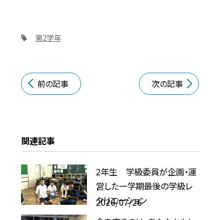
第2学年
前の記事
次の記事
関連記事
2年生 学級委員が企画・運
営した一学期最後の学級レ
クリエーション
2026/07/26