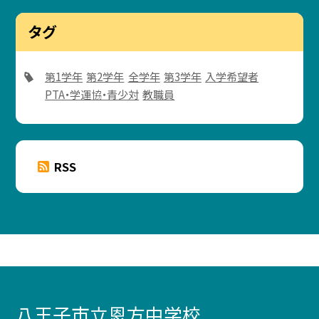
タグ
第1学年
第2学年
全学年
第3学年
入学希望者
PTA・学運協・青少対
教職員
RSS
八王子市立恩方中学校