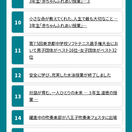
3年生「赤ちゃんふれあい授業」―３
小さな命が教えてくれた、人生で最も大切なこと ―
3年生「赤ちゃんふれあい授業」―
第７5回東京都中学校ソフトテニス選手権大会にお
いて男子団体がベスト16位・女子団体がベスト32
位
安全に学び、充実した水泳授業が終了しました
対話が育む、一人ひとりの未来 ― ３年生 道徳の授
業 ―
躍進中の吹奏楽部が八王子吹奏楽フェスタに出場