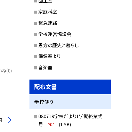
図工室
家庭科室
緊急連絡
学校運営協議会
恩方の歴史と暮らし
保健室より
音楽室
ね(0)
配布文書
学校便り
080719学校だより1学期終業式
事
号
(1 MB)
PDF