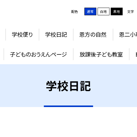
配色
通常
白地
黒地
文字
学校便り
学校日記
恩方の自然
恩二小
子どものおうえんページ
放課後子ども教室
学校日記