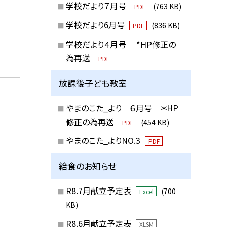
学校だより７月号
(763 KB)
PDF
学校だより6月号
(836 KB)
PDF
学校だより４月号 *HP修正の
為再送
PDF
放課後子ども教室
やまのこた_より ６月号 ＊HP
修正の為再送
(454 KB)
PDF
やまのこた_よりNO.3
PDF
給食のお知らせ
R8.7月献立予定表
(700
Excel
KB)
R8.6月献立予定表
XLSM