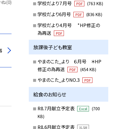
ね(0)
学校だより７月号
(763 KB)
PDF
学校だより6月号
(836 KB)
PDF
学校だより４月号 *HP修正の
為再送
PDF
放課後子ども教室
事
やまのこた_より ６月号 ＊HP
修正の為再送
(454 KB)
PDF
やまのこた_よりNO.3
PDF
給食のお知らせ
R8.7月献立予定表
(700
Excel
KB)
R8.6月献立予定表
XLSM