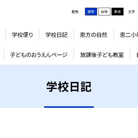
配色
通常
白地
黒地
文字
学校便り
学校日記
恩方の自然
恩二小
子どものおうえんページ
放課後子ども教室
学校日記