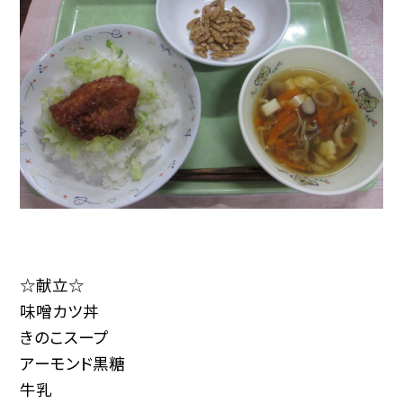
☆献立☆
味噌カツ丼
きのこスープ
アーモンド黒糖
牛乳