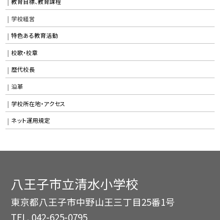
教育目標、教育課程
学校経営
特色ある教育活動
校歌・校章
歴代校長
沿革
学校所在地・アクセス
ネット運用規定
八王子市立清水小学校
東京都八王子市中野山王三丁目25番1号
TEL.
042-625-0795