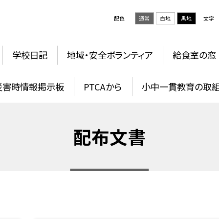
配色
通常
白地
黒地
文字
学校日記
地域・安全ボランティア
給食室の窓
災害時情報掲示板
PTCAから
小中一貫教育の取
配布文書