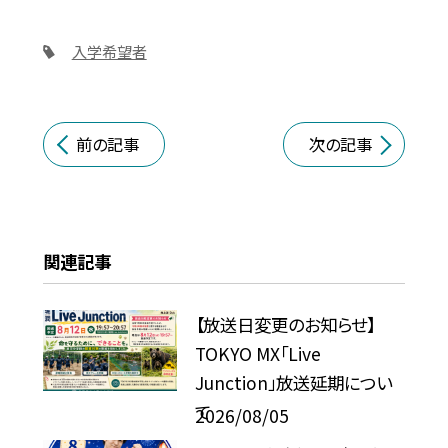
入学希望者
前の記事
次の記事
関連記事
【放送日変更のお知らせ】
TOKYO MX「Live
Junction」放送延期につい
て
2026/08/05