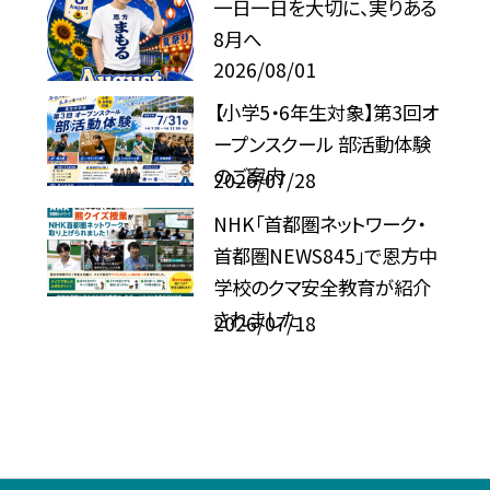
一日一日を大切に、実りある
8月へ
2026/08/01
【小学5・6年生対象】第3回オ
ープンスクール 部活動体験
のご案内
2026/07/28
NHK「首都圏ネットワーク・
首都圏NEWS845」で恩方中
学校のクマ安全教育が紹介
されました
2026/07/18