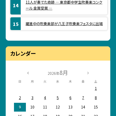
11人が奏でた奇跡 ― 東京都中学生吹奏楽コンク
ール 金賞受賞 ―
躍進中の吹奏楽部が八王子吹奏楽フェスタに出場
カレンダー
8月
2026年
日
月
火
水
木
金
土
1
2
3
4
5
6
7
8
9
10
11
12
13
14
15