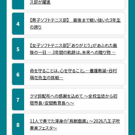
ス部が躍進
【男子ソフトテニス部】 最後まで戦い抜いた3年生
の誇り
【女子ソフトテニス部】「ありがとう」があふれた最
後の一日 ― 3年間の軌跡は、未来への贈り物 ―
命を守ることは、心を守ること。―養護教諭・谷村
萌花先生の挑戦―
クマ鈴配布への感謝を込めて ～全校生徒から初
宿市長・安間教育長へ～
11人で奏でた渾身の「鳥獣戯画」 ～2026八王子吹
奏楽フェスタ～