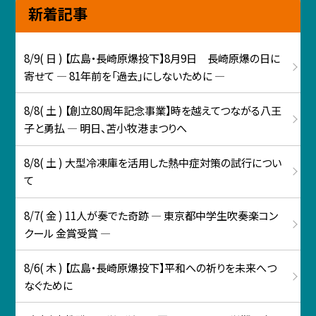
新着記事
8/9( 日 ) 【広島・長崎原爆投下】8月9日 長崎原爆の日に
寄せて ― 81年前を「過去」にしないために ―
8/8( 土 ) 【創立80周年記念事業】時を越えてつながる八王
子と勇払 ― 明日、苫小牧港まつりへ
8/8( 土 ) 大型冷凍庫を活用した熱中症対策の試行につい
て
8/7( 金 ) 11人が奏でた奇跡 ― 東京都中学生吹奏楽コン
クール 金賞受賞 ―
8/6( 木 ) 【広島・長崎原爆投下】平和への祈りを未来へつ
なぐために