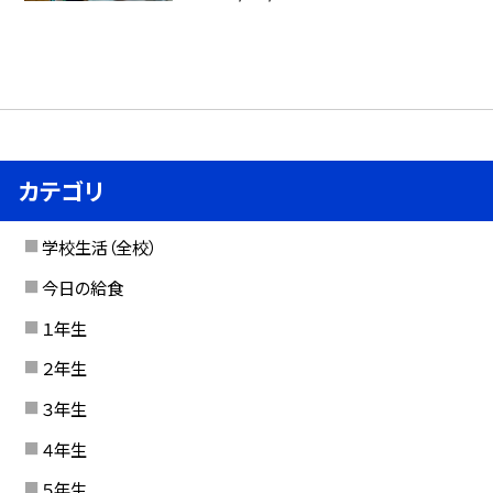
カテゴリ
学校生活（全校）
今日の給食
１年生
２年生
３年生
４年生
５年生