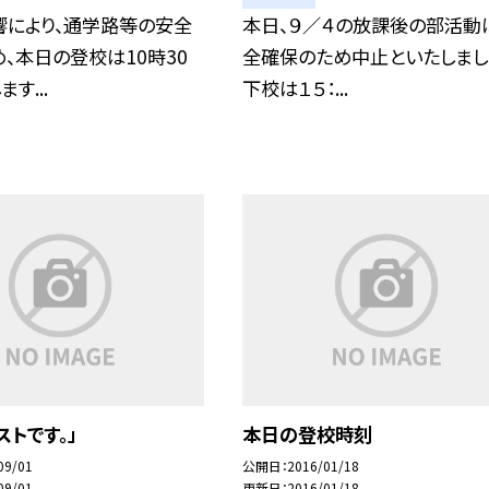
響により、通学路等の安全
本日、９／４の放課後の部活動
、本日の登校は10時30
全確保のため中止といたしまし
す...
下校は１５：...
ストです。」
本日の登校時刻
09/01
公開日
2016/01/18
09/01
更新日
2016/01/18