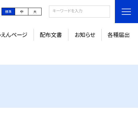
標準
中
大
うえんページ
配布文書
お知らせ
各種届出