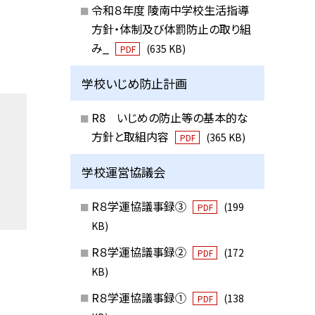
令和８年度 陵南中学校生活指導
方針・体制及び体罰防止の取り組
み_
(635 KB)
PDF
学校いじめ防止計画
R8 いじめの防止等の基本的な
方針と取組内容
(365 KB)
PDF
学校運営協議会
R８学運協議事録③
(199
PDF
KB)
R８学運協議事録②
(172
PDF
KB)
R８学運協議事録①
(138
PDF