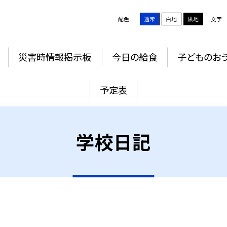
配色
通常
白地
黒地
文字
災害時情報掲示板
今日の給食
子どものお
予定表
学校日記