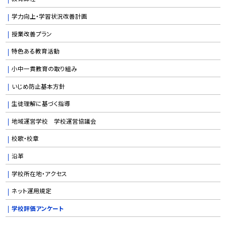
学力向上・学習状況改善計画
授業改善プラン
特色ある教育活動
小中一貫教育の取り組み
いじめ防止基本方針
生徒理解に基づく指導
地域運営学校 学校運営協議会
校歌・校章
沿革
学校所在地・アクセス
ネット運用規定
学校評価アンケート