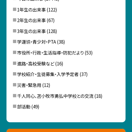
1年生の出来事
(122)
2年生の出来事
(67)
3年生の出来事
(128)
学運協・青少対・PTA
(38)
市役所・行政・生活指導・防犯だより
(53)
進路・高校受験など
(16)
学校紹介・生徒募集・入学予定者
(37)
災害・緊急用
(12)
千人同心、苫小牧市勇払中学校との交流
(18)
部活動
(49)