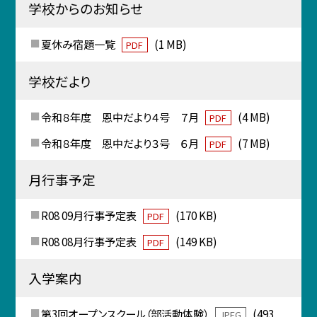
学校からのお知らせ
夏休み宿題一覧
(1 MB)
PDF
学校だより
令和８年度 恩中だより４号 ７月
(4 MB)
PDF
令和８年度 恩中だより３号 ６月
(7 MB)
PDF
月行事予定
R08 09月行事予定表
(170 KB)
PDF
R08 08月行事予定表
(149 KB)
PDF
入学案内
第3回オープンスクール（部活動体験）
(493
JPEG