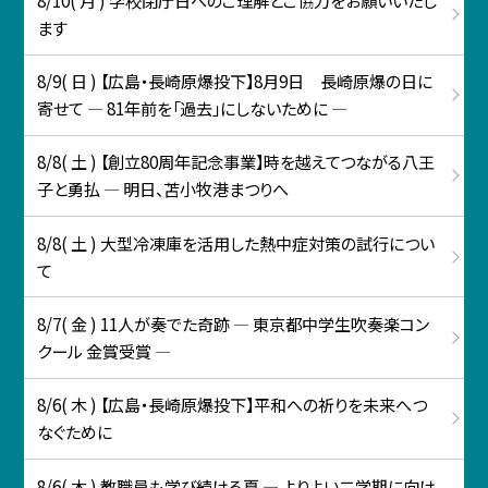
ます
8/9( 日 ) 【広島・長崎原爆投下】8月9日 長崎原爆の日に
寄せて ― 81年前を「過去」にしないために ―
8/8( 土 ) 【創立80周年記念事業】時を越えてつながる八王
子と勇払 ― 明日、苫小牧港まつりへ
8/8( 土 ) 大型冷凍庫を活用した熱中症対策の試行につい
て
8/7( 金 ) 11人が奏でた奇跡 ― 東京都中学生吹奏楽コン
クール 金賞受賞 ―
8/6( 木 ) 【広島・長崎原爆投下】平和への祈りを未来へつ
なぐために
8/6( 木 ) 教職員も学び続ける夏 ― よりよい二学期に向け