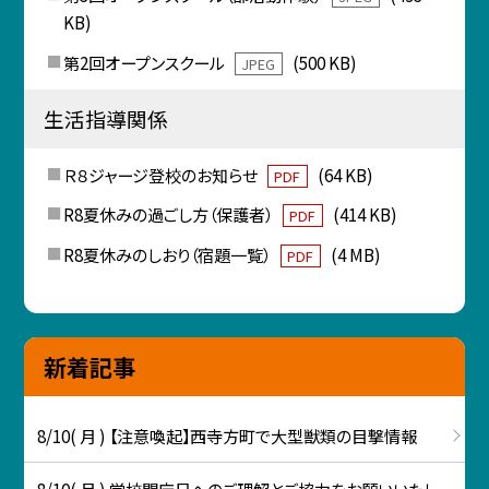
KB)
第2回オープンスクール
(500 KB)
JPEG
生活指導関係
Ｒ８ジャージ登校のお知らせ
(64 KB)
PDF
R8夏休みの過ごし方（保護者）
(414 KB)
PDF
R8夏休みのしおり（宿題一覧）
(4 MB)
PDF
新着記事
8/10( 月 ) 【注意喚起】西寺方町で大型獣類の目撃情報
8/10( 月 ) 学校閉庁日へのご理解とご協力をお願いいたし