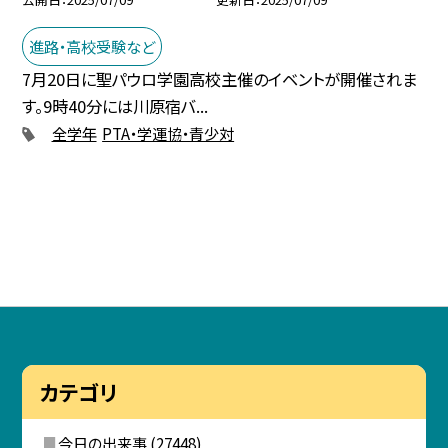
進路・高校受験など
7月20日に聖パウロ学園高校主催のイベントが開催されま
す。9時40分には川原宿バ...
全学年
PTA・学運協・青少対
カテゴリ
今日の出来事
(27448)