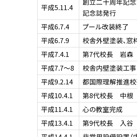
創立二十周年記念
平成5.11.4
記念誌発行
平成6.7.4
プール改装終了
平成6.7.9
校舎外壁塗装、窓
平成7.4.1
第7代校長 岩森
平成7.7〜8
校舎内壁塗装工事
平成9.2.14
都国際理解推進校
平成10.4.1
第8代校長 中根
平成11.4.1
心の教室完成
平成13.4.1
第9代校長 入谷
平成14.4.1
非常用設備設置（