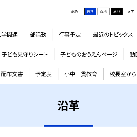
配色
通常
白地
黒地
文字
入学関連
部活動
行事予定
最近のトピックス
子ども見守りシート
子どものおうえんページ
動
配布文書
予定表
小中一貫教育
校長室から
沿革