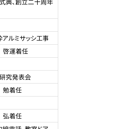
式典、創立二十周年
枠アルミサッシ工事
 啓運着任
研究発表会
 勉着任
 弘着任
内線電話、教室ドア