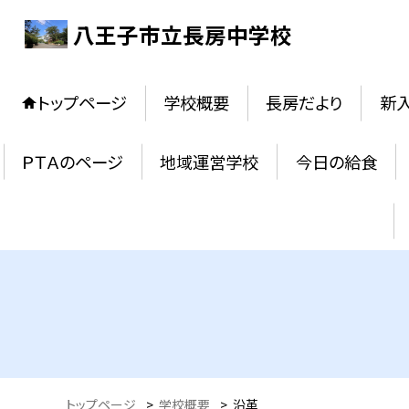
八王子市立長房中学校
トップページ
学校概要
長房だより
新
ＰＴＡのページ
地域運営学校
今日の給食
トップページ
>
学校概要
>
沿革