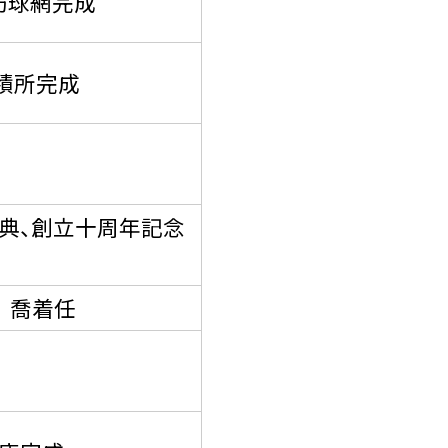
防球網完成
積所完成
典、創立十周年記念
 喬着任