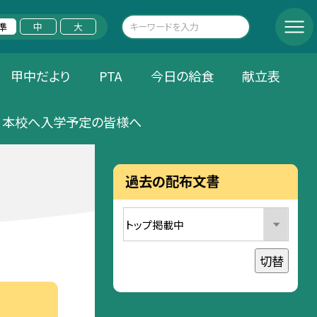
準
中
大
甲中だより
PTA
今日の給食
献立表
本校へ入学予定の皆様へ
過去の配布文書
切替