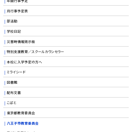
年間行事予定
月行事予定表
部活動
学校日記
災害時情報掲示板
特別支援教育／スクールカウンセラー
本校に入学予定の方へ
ミライシード
図書館
配布文書
こばと
東京都教育委員会
八王子市教育委員会