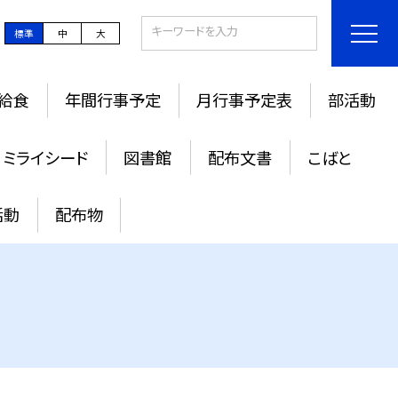
標準
中
大
給食
年間行事予定
月行事予定表
部活動
ミライシード
図書館
配布文書
こばと
活動
配布物