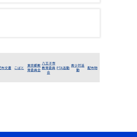
八王子市
東京都教
青少対活
配布文書
こばと
教育委員
PTA活動
配布物
育委員会
動
会