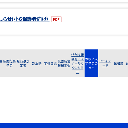
おしらせ(小６保護者向け）
PDF
特別支援
教育／ス
本校に入
給
年間行事
月行事予
災害時情
ミライシ
部活動
学校日記
クールカ
学予定の
図書館
予定
定表
報掲示板
ード
ウンセラ
方へ
ー