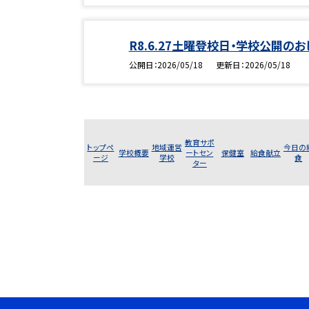
R8.6.27土曜登校日・学校公開の
公開日
2026/05/18
更新日
2026/05/18
教育サポ
トップペ
地域運営
今日の
学校概要
ートセン
保健室
給食献立
ージ
学校
食
ター