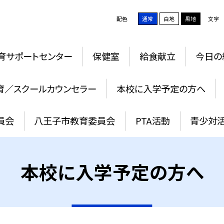
配色
通常
白地
黒地
文字
育サポートセンター
保健室
給食献立
今日の
育／スクールカウンセラー
本校に入学予定の方へ
員会
八王子市教育委員会
PTA活動
青少対
本校に入学予定の方へ