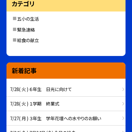
カテゴリ
五小の生活
緊急連絡
給食の献立
新着記事
7/28( 火 ) ６年生 日光に向けて
7/28( 火 ) １学期 終業式
7/27( 月 ) ３年生 学年花壇への水やりのお願い