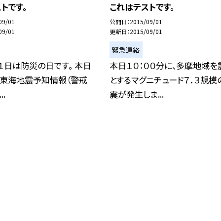
トです。
これはテストです。
09/01
公開日
2015/09/01
09/01
更新日
2015/09/01
緊急連絡
１日は防災の日です。 本日
本日１０：００分に、多摩地域を
に東海地震予知情報（警戒
とするマグニチュード７．３規模
.
震が発生しま...