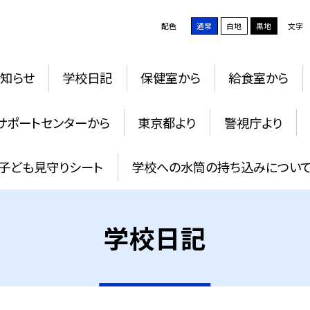
配色
通常
白地
黒地
文字
知らせ
学校日記
保健室から
給食室から
サポートセンターから
東京都より
警視庁より
子ども見守りシート
学校への水筒の持ち込みについ
学校日記