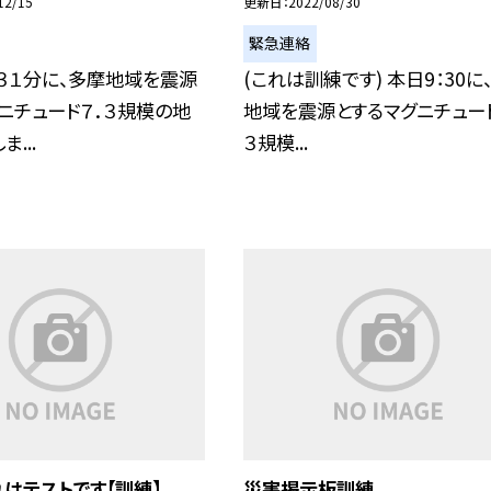
12/15
更新日
2022/08/30
緊急連絡
３１分に、多摩地域を震源
(これは訓練です) 本日9：30に
ニチュード７．３規模の地
地域を震源とするマグニチュード
...
３規模...
れはテストです【訓練】
災害掲示板訓練