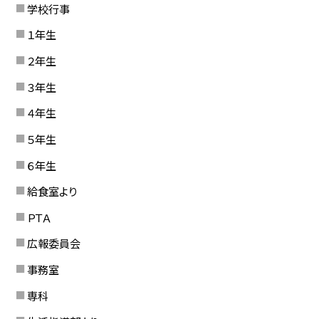
学校行事
１年生
２年生
３年生
４年生
５年生
６年生
給食室より
ＰＴＡ
広報委員会
事務室
専科