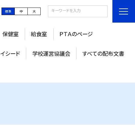
標準
中
大
保健室
給食室
ＰＴＡのページ
ライシード
学校運営協議会
すべての配布文書