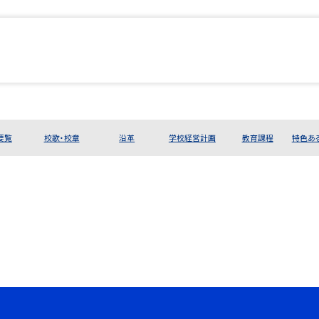
要覧
校歌・校章
沿革
学校経営計画
教育課程
特色あ