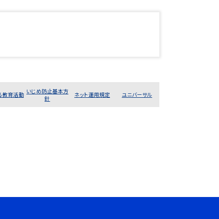
いじめ防止基本方
る教育活動
ネット運用規定
ユニバーサル
針