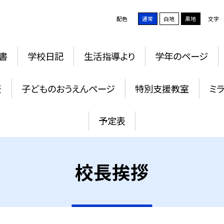
配色
通常
白地
黒地
文字
書
学校日記
生活指導より
学年のページ
板
子どものおうえんページ
特別支援教室
ミ
予定表
校長挨拶