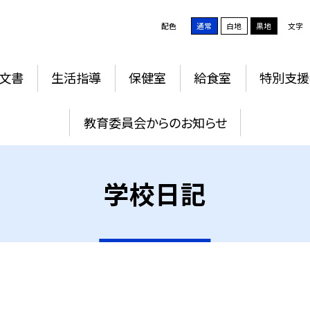
配色
通常
白地
黒地
文字
文書
生活指導
保健室
給食室
特別支援
教育委員会からのお知らせ
学校日記