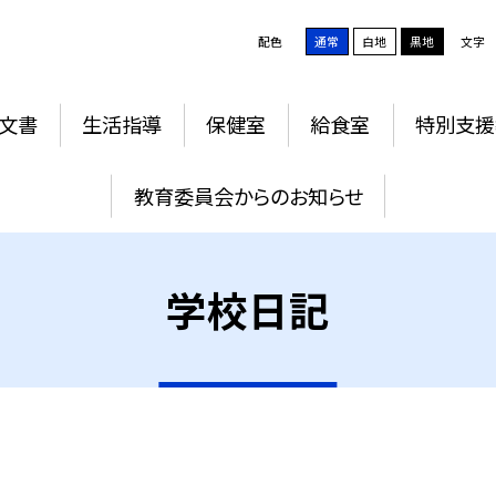
配色
通常
白地
黒地
文字
文書
生活指導
保健室
給食室
特別支援
教育委員会からのお知らせ
学校日記