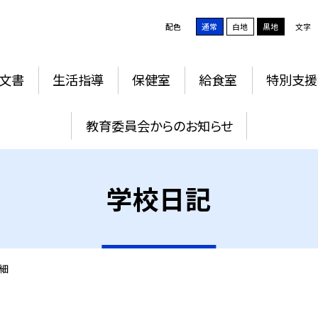
配色
通常
白地
黒地
文字
文書
生活指導
保健室
給食室
特別支援
教育委員会からのお知らせ
学校日記
細