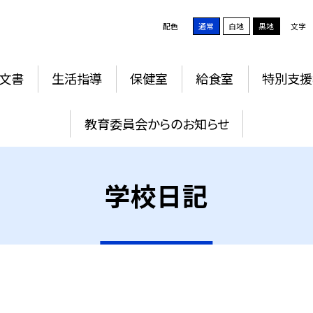
配色
通常
白地
黒地
文字
文書
生活指導
保健室
給食室
特別支援
教育委員会からのお知らせ
学校日記