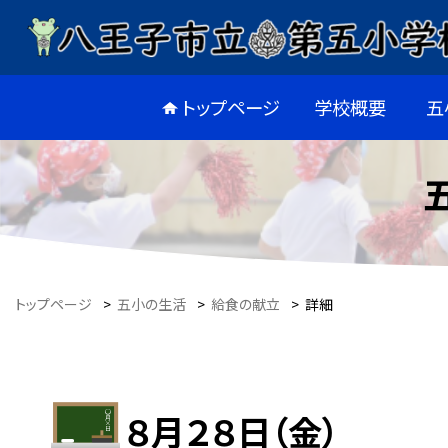
トップページ
学校概要
五
トップページ
>
五小の生活
>
給食の献立
>
詳細
８月２８日（金）