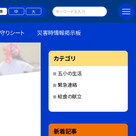
準
中
大
守りシート
災害時情報掲示板
カテゴリ
五小の生活
緊急連絡
給食の献立
新着記事