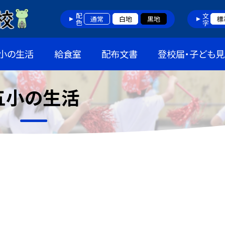
配色
文字
通常
白地
黒地
標
小の生活
給食室
配布文書
登校届・子ども見
五小の生活