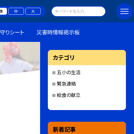
準
中
大
守りシート
災害時情報掲示板
カテゴリ
五小の生活
緊急連絡
給食の献立
新着記事