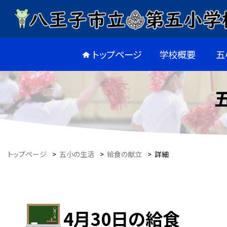
トップページ
学校概要
五
トップページ
>
五小の生活
>
給食の献立
>
詳細
4月30日の給食