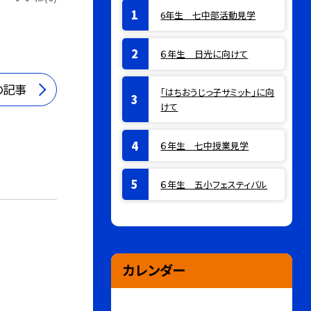
6年生 七中部活動見学
６年生 日光に向けて
の記事
「はちおうじっ子サミット」に向
けて
６年生 七中授業見学
６年生 五小フェスティバル
カレンダー