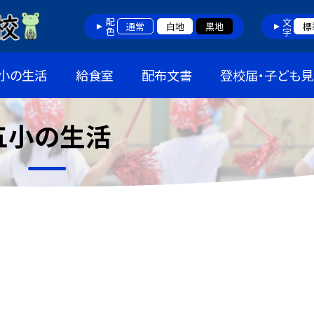
配色
文字
通常
白地
黒地
標
小の生活
給食室
配布文書
登校届・子ども見
五小の生活