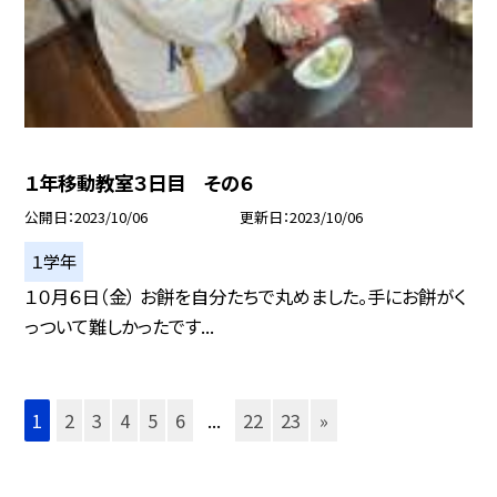
１年移動教室３日目 その６
公開日
2023/10/06
更新日
2023/10/06
１学年
１０月６日（金） お餅を自分たちで丸めました。手にお餅がく
っついて難しかったです...
1
2
3
4
5
6
...
22
23
»