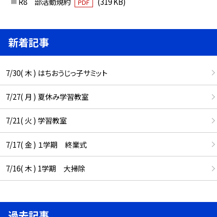
R8 部活動規約
(319 KB)
PDF
新着記事
7/30( 木 ) はちおうじっ子サミット
7/27( 月 ) 夏休み学習教室
7/21( 火 ) 学習教室
7/17( 金 ) １学期 終業式
7/16( 木 ) 1学期 大掃除
過去記事