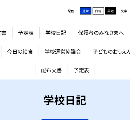
配色
通常
白地
黒地
文字
文書
予定表
学校日記
保護者のみなさまへ
今日の給食
学校運営協議会
子どものおうえ
配布文書
予定表
学校日記