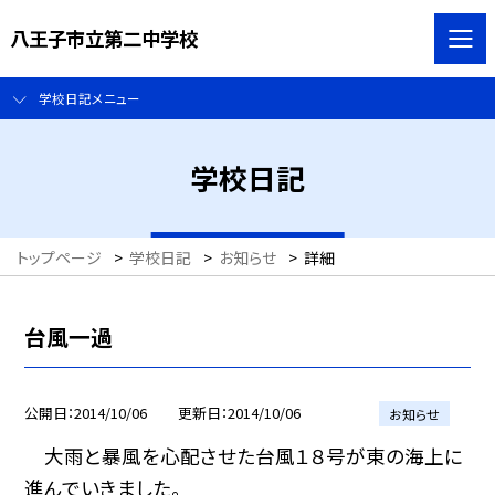
八王子市立第二中学校
学校日記メニュー
学校日記
トップページ
>
学校日記
>
お知らせ
>
詳細
台風一過
公開日
2014/10/06
更新日
2014/10/06
お知らせ
大雨と暴風を心配させた台風１８号が東の海上に
進んでいきました。