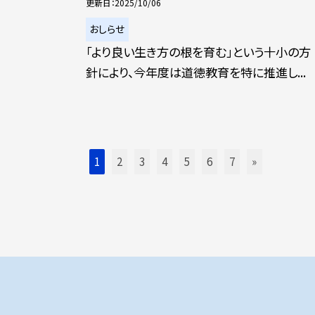
更新日
2025/10/06
おしらせ
「より良い生き方の根を育む」という十小の方
針により、今年度は道徳教育を特に推進し...
1
2
3
4
5
6
7
»