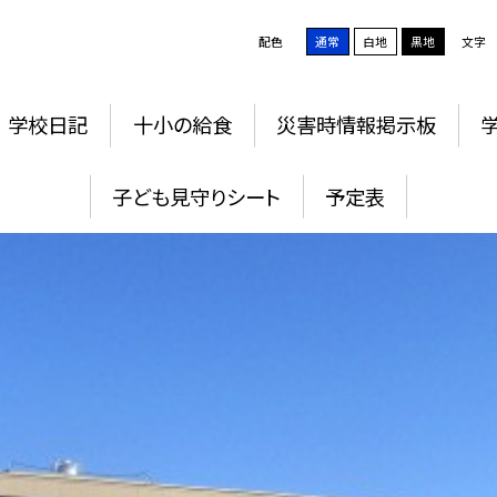
配色
通常
白地
黒地
文字
学校日記
十小の給食
災害時情報掲示板
子ども見守りシート
予定表