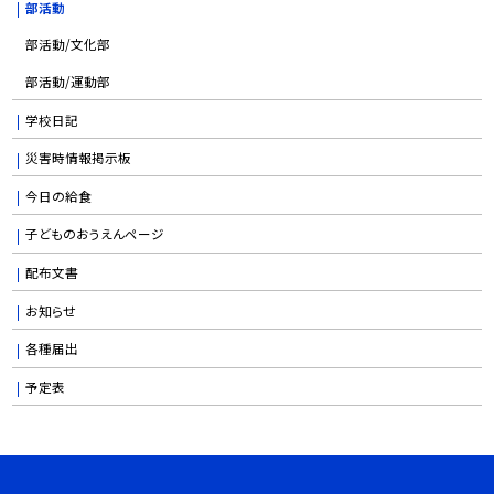
部活動
部活動/文化部
部活動/運動部
学校日記
災害時情報掲示板
今日の給食
子どものおうえんページ
配布文書
お知らせ
各種届出
予定表