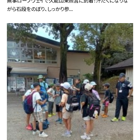
無事ロープウェイで久能山東照宮に到着！汗だくになりな
がら石段をのぼり、しっかり参...