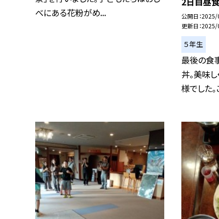
2日目昼
べにある花粉がめ...
公開日
2025/
更新日
2025/
５年生
最後の食
丼。美味し
様でした。こ