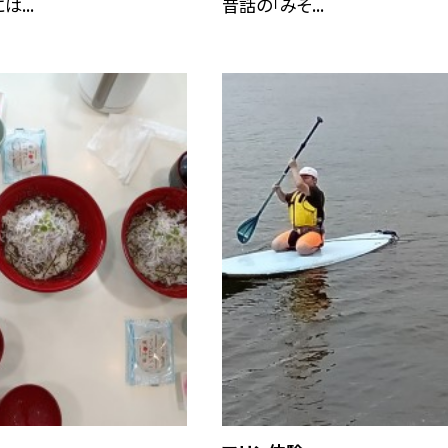
...
昔話の「みそ...