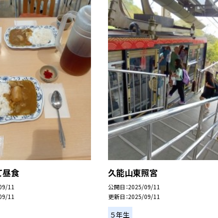
て昼食
久能山東照宮
09/11
公開日
2025/09/11
09/11
更新日
2025/09/11
５年生