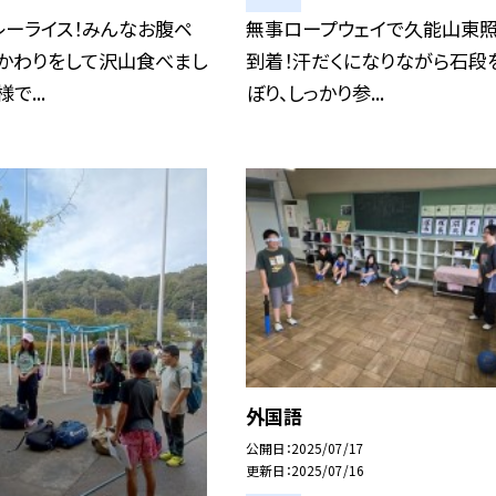
レーライス！みんなお腹ペ
無事ロープウェイで久能山東
おかわりをして沢山食べまし
到着！汗だくになりながら石段
で...
ぼり、しっかり参...
外国語
公開日
2025/07/17
更新日
2025/07/16