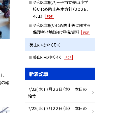
令和８年度八王子市立美山小学
校いじめ防止基本方針（２０２６．
４．１）
PDF
令和８年度いじめ防止等に関する
保護者・地域向け啓発資料
PDF
美山小のやくそく
美山小のやくそく
PDF
新着記事
まし
路の確
7/23( 木 ) 7月２３日（木） 本日の
給食
7/22( 水 ) 7月２２日（水） 本日の