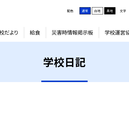
配色
通常
白地
黒地
文字
校だより
給食
災害時情報掲示板
学校運営
学校日記