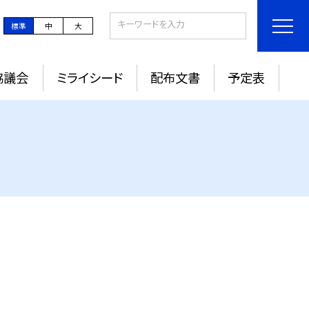
標準
中
大
協議会
ミライシード
配布文書
予定表