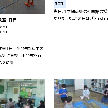
５年生
先日、１学期最後の外国語の授
ありました。この日は、「Go stra.
教室1日目
09/11
09/11
教室1日目出発式5年生の
元気に登校し出発式を行
スに乗...