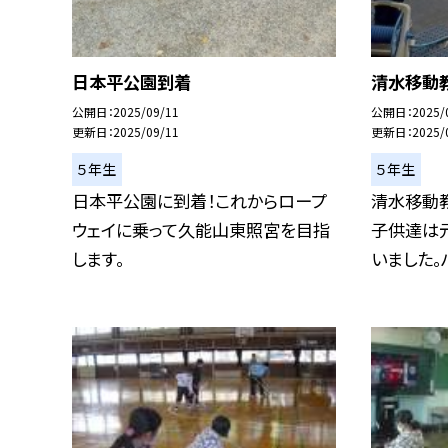
日本平公園到着
清水移動
公開日
2025/09/11
公開日
2025/
更新日
2025/09/11
更新日
2025/
５年生
５年生
日本平公園に到着！これからロープ
清水移動
ウェイに乗って久能山東照宮を目指
子供達は
します。
いました。バ