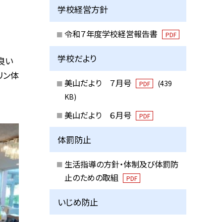
学校経営方針
令和７年度学校経営報告書
PDF
学校だより
良い
リン体
美山だより ７月号
(439
PDF
KB)
美山だより ６月号
PDF
体罰防止
生活指導の方針・体制及び体罰防
止のための取組
PDF
いじめ防止