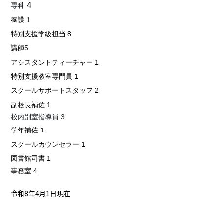
4
専科
養護
1
特別支援学級担当
8
講師
5
アシスタントティーチャー 1
特別支援教室専門員
1
スクールサポートスタッフ
2
副校長補佐
1
校内別室指導員 3
学年補佐
1
スクールカウンセラー
1
図書館司書
1
事務室 4
令和8年4月1日現在