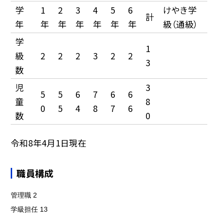
学
1
2
3
4
5
6
けやき学
計
年
年
年
年
年
年
年
級（通級）
学
1
級
2
2
2
3
2
2
3
数
児
3
5
5
6
7
6
6
童
8
0
5
4
8
7
6
数
0
令和8年4月1日現在
職員構成
管理職
2
学級担任
13