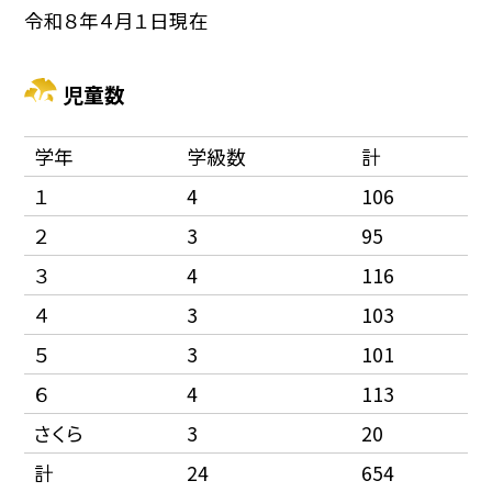
令和８年４月１日現在
児童数
学年
学級数
計
１
4
106
２
3
95
３
4
116
４
3
103
５
3
101
６
4
113
さくら
3
20
計
24
654