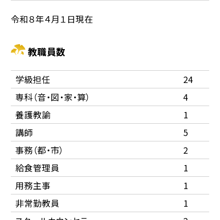
令和８年４月１日現在
教職員数
学級担任
24
専科（音・図・家・算）
4
養護教諭
1
講師
5
事務（都・市）
2
給食管理員
1
用務主事
1
非常勤教員
1