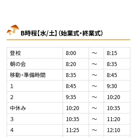
B時程【水/土】（始業式・終業式）
登校
8:00
〜
8:15
朝の会
8:20
〜
8:35
移動・準備時間
8:35
〜
8:45
１
8:45
〜
9:30
２
9:35
〜
10:20
中休み
10:20
〜
10:35
３
10:35
〜
11:20
４
11:25
〜
12:10