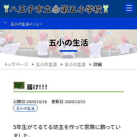
五小の生活メニュー
五小の生活
トップページ
>
五小の生活
>
五小の生活
>
詳細
届け！！！
公開日
2020/10/16
更新日
2020/10/15
五小の生活
5年生がてるてる坊主を作って窓際に飾ってい
ました。