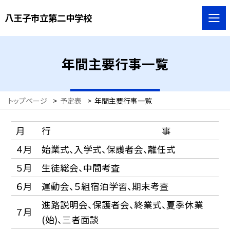
八王子市立第二中学校
年間主要行事一覧
トップページ
>
予定表
>
年間主要行事一覧
月
行 事
４月
始業式、入学式、保護者会、離任式
５月
生徒総会、中間考査
６月
運動会、５組宿泊学習、期末考査
進路説明会、保護者会、終業式、夏季休業
７月
(始)、三者面談