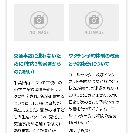
交通事故に遭わないた
ワクチン予約体制の改善
めに（市内3警察署から
と予約状況について
のお願い）
コールセンター及びインター
ネット予約がつながりにくい
千葉県内において下校中の
状況が続き、ご迷惑をおかけ
小学生が飲酒運転のトラッ
し申し訳ございません。5月6
クに衝突され5名が死傷する
日より次のとおり予約体制の
という痛ましい交通事故が
改善を行っております。 ・コー
発生しました。 夏休みは子ど
ルセンター受付時間の延長
もの生活パターンが変化し、
【6日（木）か...
交通事故が増加する傾向に
2021/05/07
あります。 子ども達が悲...