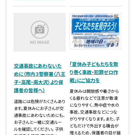
「夏休み子どもたちを取
交通事故にあわないた
り巻く事故・犯罪ゼロ作
めに（市内３警察署〈八王
戦」にご協力を
子・高尾・南大沢〉より保
護者の皆様へ）
夏休みは開放感や暑さから
くる疲れなどで注意が散漫
道路には危険がたくさんあり
になりやすく、熱中症や水の
ます。夏休みにお子さんが交
事故、交通事故などにつな
通事故にあわないためにも、
がりやすくなります。また、子
お子さんと一緒に交通ルー
どもだけで外出する機会が
ルを確認してください。 子供
増えるため、保護者の目が届