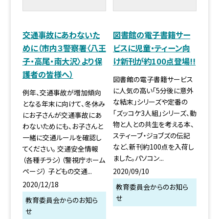
交通事故にあわないた
図書館の電子書籍サー
めに（市内３警察署〈八王
ビスに児童・ティーン向
子・高尾・南大沢〉より保
け新刊が約100点登場!!
護者の皆様へ）
図書館の電子書籍サービス
に人気の高い「5分後に意外
例年、交通事故が増加傾向
な結末」シリーズや定番の
となる年末に向けて、冬休み
「ズッコケ3人組」シリーズ、動
にお子さんが交通事故にあ
物と人との共生を考える本、
わないためにも、お子さんと
スティーブ・ジョブズの伝記
一緒に交通ルールを確認し
など、新刊約100点を入荷し
てください。 交通安全情報
ました。パソコン...
（各種チラシ）（警視庁ホーム
2020/09/10
ページ） 子どもの交通...
2020/12/18
教育委員会からのお知ら
せ
教育委員会からのお知ら
せ