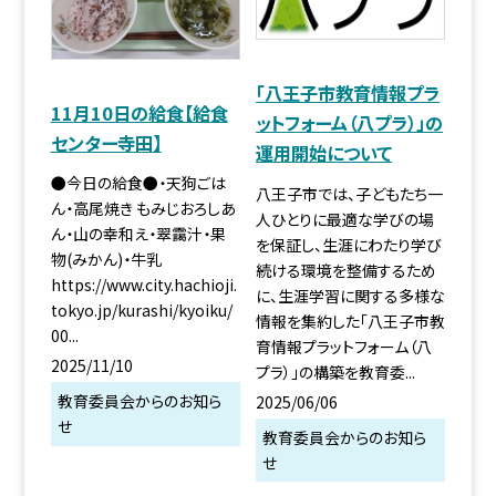
「八王子市教育情報プラ
11月10日の給食【給食
ットフォーム（八プラ）」の
センター寺田】
運用開始について
●今日の給食●・天狗ごは
八王子市では、子どもたち一
ん・高尾焼き もみじおろしあ
人ひとりに最適な学びの場
ん・山の幸和え・翠靄汁・果
を保証し、生涯にわたり学び
物(みかん)・牛乳
続ける環境を整備するため
https://www.city.hachioji.
に、生涯学習に関する多様な
tokyo.jp/kurashi/kyoiku/
情報を集約した「八王子市教
00...
育情報プラットフォーム（八
2025/11/10
プラ）」の構築を教育委...
教育委員会からのお知ら
2025/06/06
せ
教育委員会からのお知ら
せ