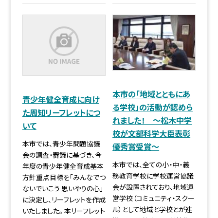
本市の「地域とともにあ
青少年健全育成に向け
る学校」の活動が認めら
た周知リーフレットにつ
れました！ 〜松木中学
いて
校が文部科学大臣表彰
本市では、青少年問題協議
優秀賞受賞〜
会の調査・審議に基づき、今
本市では、全ての小・中・義
年度の青少年健全育成基本
務教育学校に学校運営協議
方針重点目標を「みんなでつ
会が設置されており、地域運
ないでいこう 思いやりの心」
営学校（コミュニティ・スクー
に決定し、リーフレットを作成
ル）として地域と学校とが連
いたしました。 本リーフレット