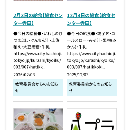
2月3日の給食【給食セン
12月3日の給食【給食セ
ター寺田】
ンター寺田】
●今日の給食●・いわしのひ
●今日の給食●・親子丼・コ
つまぶし・けんちん汁・土佐
ールスロー・みそ汁・果物(み
和え・大豆黒糖・牛乳
かん)・牛乳
https://www.city.hachioji.
https://www.city.hachioji.
tokyo.jp/kurashi/kyoiku/
tokyo.jp/kurashi/kyoiku/
003/007/hatikk...
003/007/hatikkoki...
2026/02/03
2025/12/03
教育委員会からのお知ら
教育委員会からのお知ら
せ
せ