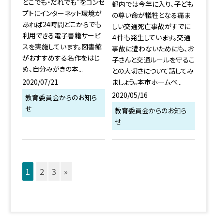
どこでも・だれでも”をコンセ
都内では今年に入り、子ども
プトにインターネット環境が
の尊い命が犠牲となる痛ま
あれば24時間どこからでも
しい交通死亡事故がすでに
利用できる電子書籍サービ
４件も発生しています。交通
スを実施しています。図書館
事故に遭わないためにも、お
がおすすめする名作をはじ
子さんと交通ルールを守るこ
め、自分みがきの本...
との大切さについて話してみ
2020/07/21
ましょう。本市ホームペ...
2020/05/16
教育委員会からのお知ら
せ
教育委員会からのお知ら
せ
1
2
3
»