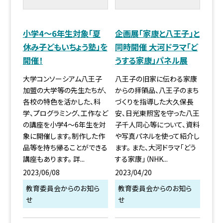
小学4〜6年生対象「夏
企画展「家康と八王子」と
休み子どもいちょう塾」を
同時開催 大河ドラマ「ど
開催！
うする家康」パネル展
大学コンソーシアム八王子
八王子の旧家に伝わる家康
加盟の大学等の先生たちが、
からの拝領品、八王子のまち
各校の特色を活かした、科
づくりを指導した大久保長
学、プログラミング、工作など
安、日光東照宮を守った八王
の講座を小学4〜6年生を対
子千人同心等について、資料
象に開催します。制作した作
や写真パネルを使って紹介し
品等を持ち帰ることができる
ます。 また、大河ドラマ「どう
講座もあります。 詳...
する家康」（NHK...
2023/06/08
2023/04/20
教育委員会からのお知ら
教育委員会からのお知ら
せ
せ