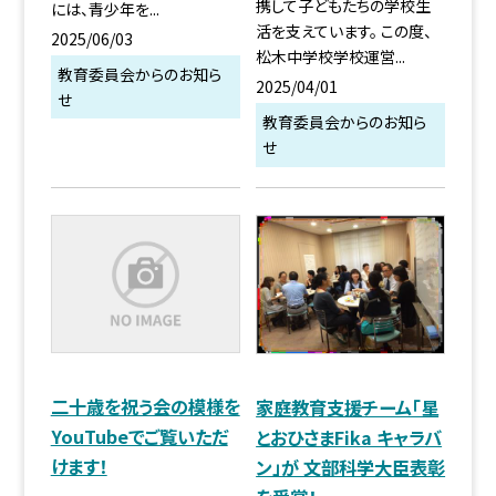
携して子どもたちの学校生
には、青少年を...
活を支えています。 この度、
2025/06/03
松木中学校学校運営...
教育委員会からのお知ら
2025/04/01
せ
教育委員会からのお知ら
せ
二十歳を祝う会の模様を
家庭教育支援チーム「星
YouTubeでご覧いただ
とおひさまFika キャラバ
けます！
ン」が 文部科学大臣表彰