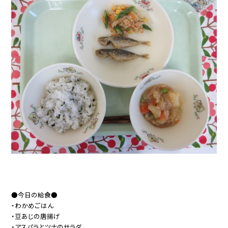
●今日の給食●
・わかめごはん
・豆あじの唐揚げ
・アスパラとツナのサラダ