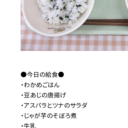
●今日の給食●
・わかめごはん
・豆あじの唐揚げ
・アスパラとツナのサラダ
・じゃが芋のそぼろ煮
・牛乳